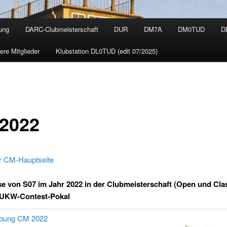
ung
DARC-Clubmeisterschaft
DUR
DM7A
DM0TUD
D
ere Mitglieder
Klubstation DL0TUD (edit 07/2025)
2022
r CM-Hauptseite
e von S07 im Jahr 2022 in der Clubmeisterschaft (Open und Clas
 UKW-Contest-Pokal
ibung CM 2022