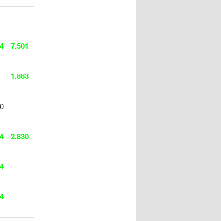
14
7.501
1.863
20
14
2.830
04
24