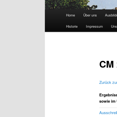
Main
Home
Über uns
Ausbild
menu
Historie
Impressum
Uns
CM 
Zurück zu
Ergebniss
sowie im
Ausschre