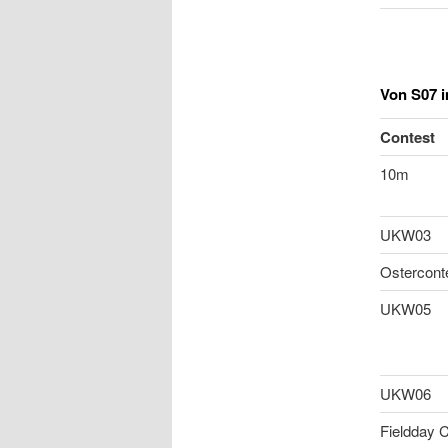
Von S07 i
Contest
10m
UKW03
Ostercont
UKW05
UKW06
Fieldday