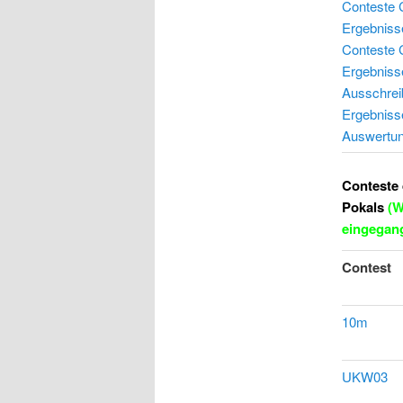
Conteste 
Ergebniss
Conteste
Ergebnis
Ausschrei
Ergebniss
Auswertun
Conteste 
Pokals
(W
eingegan
Contest
10m
UKW03