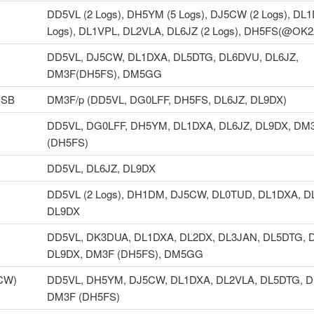
DD5VL (2 Logs), DH5YM (5 Logs), DJ5CW (2 Logs), DL1
Logs), DL1VPL, DL2VLA, DL6JZ (2 Logs), DH5FS(@OK2
DD5VL, DJ5CW, DL1DXA, DL5DTG, DL6DVU, DL6JZ,
DM3F(DH5FS), DM5GG
SSB
DM3F/p (DD5VL, DG0LFF, DH5FS, DL6JZ, DL9DX)
DD5VL, DG0LFF, DH5YM, DL1DXA, DL6JZ, DL9DX, DM
(DH5FS)
DD5VL, DL6JZ, DL9DX
DD5VL (2 Logs), DH1DM, DJ5CW, DL0TUD, DL1DXA, D
DL9DX
DD5VL, DK3DUA, DL1DXA, DL2DX, DL3JAN, DL5DTG, D
DL9DX, DM3F (DH5FS), DM5GG
(CW)
DD5VL, DH5YM, DJ5CW, DL1DXA, DL2VLA, DL5DTG, D
DM3F (DH5FS)