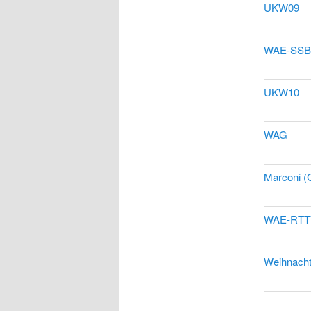
UKW09
WAE-SSB
UKW10
WAG
Marconi 
WAE-RTT
Weihnacht