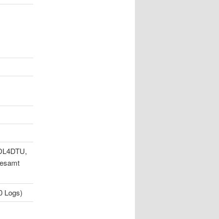
DL4DTU,
esamt
 Logs)