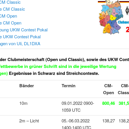
CM Classic
e CM Classic
 CM Open
se CM Open
bung UKW Contest Pokal
e UKW Contest Pokal
gen von Uli, DL1DXA
der Clubmeisterschaft (Open und Classic), sowie des UKW Cont
ettbewerbe in grüner Schrift sind in die jeweilige Wertung
gen)
Ergebnisse in Schwarz sind Streichconteste.
Bänder
Termin
CM-
CM
Open
Class
10m
09.01.2022 0900-
800,46
381,
1059 UTC
2m – Licht
05.-06.03.2022
138,27
138,
1400-1400 UTC