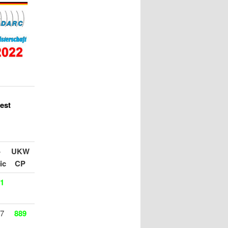
est
-
UKW
ic
CP
51
27
889