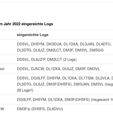
m Jahr 2022 eingereichte Logs
eingereichte Logs
DD5VL, DH5YM, DK3DUA, DL1DXA, DL3JAN, DL4DTU,
DL5DTG, DL6JZ, DM2LCT, DM3F, DM3VL, DM5GG
DD5VL, DL6JZ/P, DM2LCT (2 Logs)
est
DD5VL, DJ5CW, DL1DXA, DL6JZ, DM3F, DM3VL
DD5VL, DG0LFF, DH5YM, DL1DXA, DL1TSM, DL2VLA, 
DL5DTG, DL6JZ, DM3F(DH5FS), DM3JAN, DM3VL (insg
28 Logs!!)
DG0LFF, DH5YM, DL1DXA, DM3F(DH5FS) (insgesamt 10
 CW
DM3F/p (DH5FS, DL6DVU)