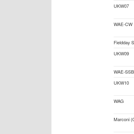
UKW07
WAE-CW
Fieldday 
UKW09
WAE-SSB
UKW10
WAG
Marconi 