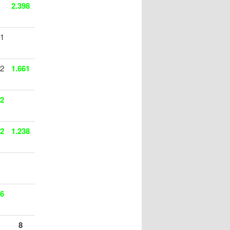
2.398
61
72
1.661
12
92
1.238
46
8