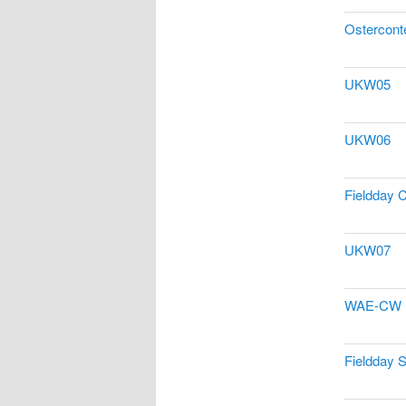
Ostercont
UKW05
UKW06
Fieldday
UKW07
WAE-CW
Fieldday 