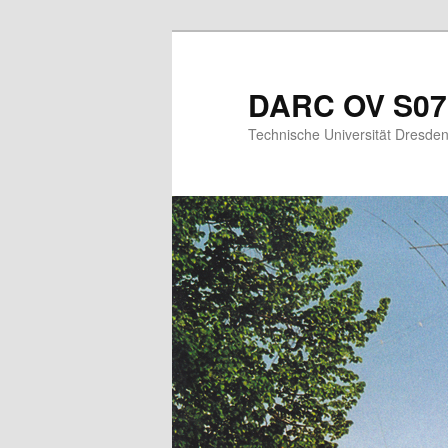
Skip
to
primary
DARC OV S07
content
Technische Universität Dresde