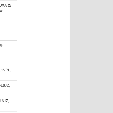
DXA (2
A)
3F
L1VPL,
L6JZ,
L6JZ,