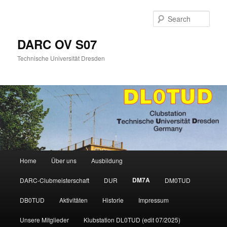
Skip
to
Sear
primary
content
DARC OV S07
Technische Universität Dresden
Main
Home
Über uns
Ausbildung
menu
DM7A
DARC-Clubmeisterschaft
DUR
DM0TUD
DB0TUD
Aktivitäten
Historie
Impressum
Unsere Mitglieder
Klubstation DL0TUD (edit 07/2025)