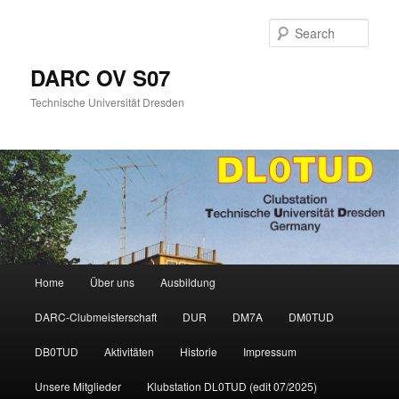
Skip
to
Sear
primary
content
DARC OV S07
Technische Universität Dresden
Main
Home
Über uns
Ausbildung
menu
DARC-Clubmeisterschaft
DUR
DM7A
DM0TUD
DB0TUD
Aktivitäten
Historie
Impressum
Unsere Mitglieder
Klubstation DL0TUD (edit 07/2025)