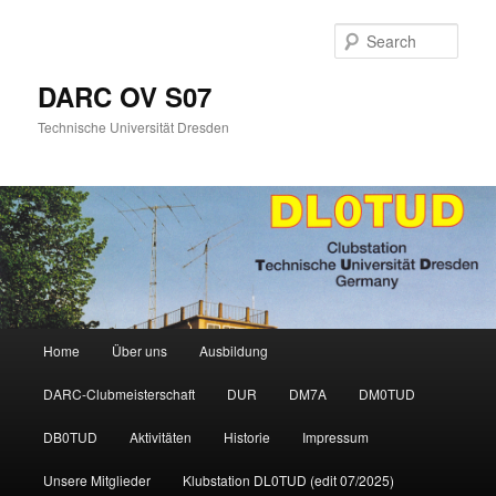
Skip
to
Sear
primary
content
DARC OV S07
Technische Universität Dresden
Main
Home
Über uns
Ausbildung
menu
DARC-Clubmeisterschaft
DUR
DM7A
DM0TUD
DB0TUD
Aktivitäten
Historie
Impressum
Unsere Mitglieder
Klubstation DL0TUD (edit 07/2025)