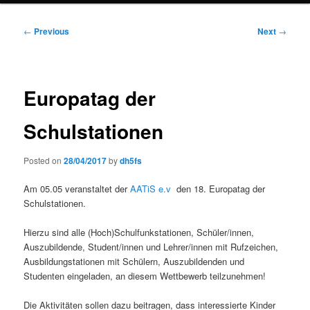
Post
←
Previous
Next
→
navigation
Europatag der
Schulstationen
Posted on
28/04/2017
by
dh5fs
Am 05.05 veranstaltet der
AATiS e.v
den 18. Europatag der
Schulstationen.
Hierzu sind alle (Hoch)Schulfunkstationen, Schüler/innen,
Auszubildende, Student/innen und Lehrer/innen mit Rufzeichen,
Ausbildungstationen mit Schülern, Auszubildenden und
Studenten eingeladen, an diesem Wettbewerb teilzunehmen!
Die Aktivitäten sollen dazu beitragen, dass interessierte Kinder