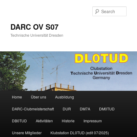
Skip
to
Sear
primary
content
DARC OV S07
Technische Universität Dresden
Main
Home
Über uns
Ausbildung
menu
DARC-Clubmeisterschaft
DUR
DM7A
DM0TUD
DB0TUD
Aktivitäten
Historie
Impressum
Unsere Mitglieder
Klubstation DL0TUD (edit 07/2025)