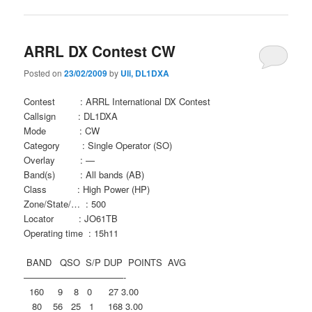
ARRL DX Contest CW
Posted on
23/02/2009
by
Uli, DL1DXA
Contest : ARRL International DX Contest
Callsign : DL1DXA
Mode : CW
Category : Single Operator (SO)
Overlay : —
Band(s) : All bands (AB)
Class : High Power (HP)
Zone/State/… : 500
Locator : JO61TB
Operating time : 15h11
BAND QSO S/P DUP POINTS AVG
———————————-
160 9 8 0 27 3.00
80 56 25 1 168 3.00