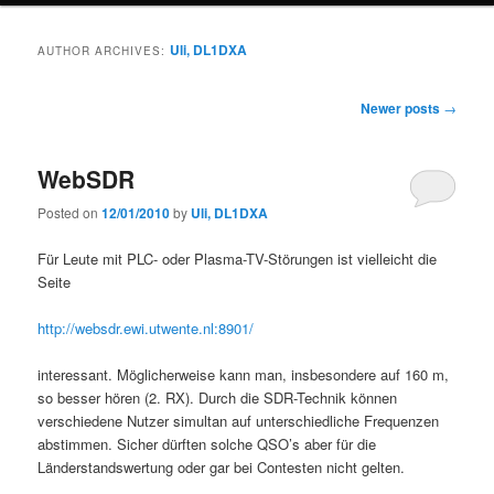
Uli, DL1DXA
AUTHOR ARCHIVES:
Post
Newer posts
→
navigation
WebSDR
Posted on
12/01/2010
by
Uli, DL1DXA
Für Leute mit PLC- oder Plasma-TV-Störungen ist vielleicht die
Seite
http://websdr.ewi.utwente.nl:8901/
interessant. Möglicherweise kann man, insbesondere auf 160 m,
so besser hören (2. RX). Durch die SDR-Technik können
verschiedene Nutzer simultan auf unterschiedliche Frequenzen
abstimmen. Sicher dürften solche QSO’s aber für die
Länderstandswertung oder gar bei Contesten nicht gelten.