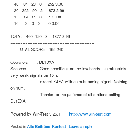
40 84 23 0 252 3.00
20 292 50 2 873 2.99
15 19 14 0 57 3.00
10 0 0 0 0 0.00
———————————-
TOTAL 460 120 3 1377 2.99
==================================
TOTAL SCORE : 165 240
Operators : DL1DXA
Soapbox : Good conditions on the low bands. Unfortunately
very weak signals on 15m,
except K4EA with an outstanding signal. Nothing
on 10m.
Thanks for the patience of all stations calling
DL1DXA.
Powered by Win-Test 3.25.1
http://www.win-test.com
Posted in
Alte Beiträge
,
Kontest
|
Leave a reply