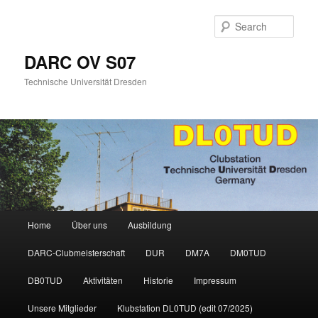
Skip
Skip
to
to
Sear
primary
secondary
content
content
DARC OV S07
Technische Universität Dresden
Main
Home
Über uns
Ausbildung
menu
DARC-Clubmeisterschaft
DUR
DM7A
DM0TUD
DB0TUD
Aktivitäten
Historie
Impressum
Unsere Mitglieder
Klubstation DL0TUD (edit 07/2025)