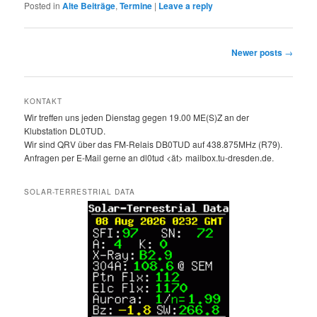
Posted in
Alte Beiträge
,
Termine
|
Leave a reply
Post
Newer posts
→
navigation
KONTAKT
Wir treffen uns jeden Dienstag gegen 19.00 ME(S)Z an der
Klubstation DL0TUD.
Wir sind QRV über das FM-Relais DB0TUD auf 438.875MHz (R79).
Anfragen per E-Mail gerne an dl0tud <ät> mailbox.tu-dresden.de.
SOLAR-TERRESTRIAL DATA