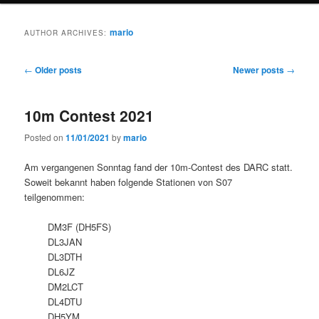
mario
AUTHOR ARCHIVES:
Post
←
Older posts
Newer posts
→
navigation
10m Contest 2021
Posted on
11/01/2021
by
mario
Am vergangenen Sonntag fand der 10m-Contest des DARC statt.
Soweit bekannt haben folgende Stationen von S07
teilgenommen:
DM3F (DH5FS)
DL3JAN
DL3DTH
DL6JZ
DM2LCT
DL4DTU
DH5YM