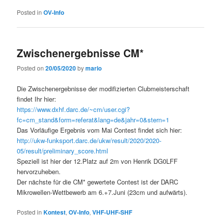
Posted in
OV-Info
Zwischenergebnisse CM*
Posted on
20/05/2020
by
mario
Die Zwischenergebnisse der modifizierten Clubmeisterschaft
findet Ihr hier:
https://www.dxhf.darc.de/~cm/user.cgi?
fc=cm_stand&form=referat&lang=de&jahr=0&stern=1
Das Vorläufige Ergebnis vom Mai Contest findet sich hier:
http://ukw-funksport.darc.de/ukw/result/2020/2020-
05/result/preliminary_score.html
Speziell ist hier der 12.Platz auf 2m von Henrik DG0LFF
hervorzuheben.
Der nächste für die CM* gewertete Contest ist der DARC
Mikrowellen-Wettbewerb am 6.+7.Juni (23cm und aufwärts).
Posted in
Kontest
,
OV-Info
,
VHF-UHF-SHF