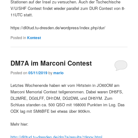
Stationen auf der Insel zu versuchen. Auch der Tschechische
V/U/SHF Contest findet wieder parallel zum DUR Contest von 8-
11UTC statt.
https://dl0tud.tu-dresden.de/wordpress/index.php/dur/
Posted in
Kontest
DM7A im Marconi Contest
Posted on
05/11/2019
by
mario
Letztes Wochenende haben wir vom Hirtstein in JO60OM am
Marconi Memorial Contest teilgenommen. Dabei waren DH5FS,
DL2MRE, DG0LFF, DH1DM, DG2DWL und DH5YM. Zum
Schluss standen ca. 500 QSO mit 168000 Punkten im Log. Das
ODX lag mit SM6BFE bei etwas über 900km.
Mehr hier:
http://dl0tud.tu-dresden.de/dm7a/results/19nov.html