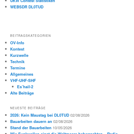
UKW Contest Statistiken
WEBSDR DL0TUD
BEITRAGSKATEGORIEN
OV-Info
Kontest
Kurzwelle
Technik
Termine
Allgemeines
VHF-UHF-SHF
Es’hail-2
Alte Beiträge
NEUESTE BEITRÄGE
2026: Kein Maustag bei DL0TUD
02/08/2026
Bauarbeiten dauern an
02/08/2026
Stand der Bauarbeiten
10/05/2026
Wie Funkwellen einst die Weltmeere beherrschten – Radio