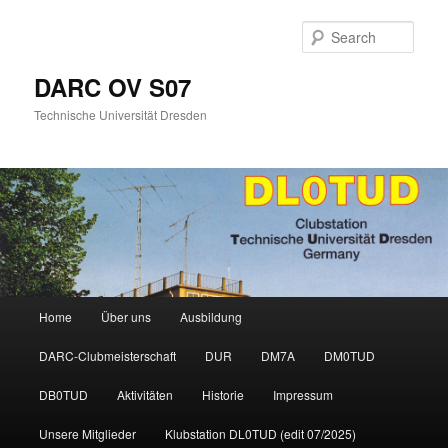
Skip
Skip
to
to
Sear
primary
secondary
content
content
DARC OV S07
Technische Universität Dresden
Main
Home
Über uns
Ausbildung
menu
DARC-Clubmeisterschaft
DUR
DM7A
DM0TUD
DB0TUD
Aktivitäten
Historie
Impressum
Unsere Mitglieder
Klubstation DL0TUD (edit 07/2025)