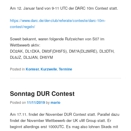
Am 12. Januar fand von 9-11 UTC der DARC 10m Contest statt.
https://www.darc.de/der-club/referate/conteste/darc-10m-
contest/regeln/
Soweit bekannt, waren folgende Rufzeichen von S07 im
Wettbewerb aktiv:
DO2AK, DL1DXA, DM3F(DH5FS), DM7A(DL2MRE), DL3DTH,
DL6JZ, DL3JAN, DH5YM
Posted in
Kontest
,
Kurzwelle
,
Termine
Sonntag DUR Contest
Posted on
11/11/2019
by
mario
Am 17.11. findet der November DUR Contest statt. Parallel dazu
findet der November Wettbewerb der UK uW Group statt. Er
beginnt allerdings erst 1000UTC. Es mag also lohnen Skeds mit