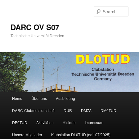
Skip
Skip
to
to
Sear
primary
secondary
content
content
DARC OV S07
Technische Universität Dresden
Main
Home
Über uns
Ausbildung
menu
DARC-Clubmeisterschaft
DUR
DM7A
DM0TUD
DB0TUD
Aktivitäten
Historie
Impressum
Unsere Mitglieder
Klubstation DL0TUD (edit 07/2025)