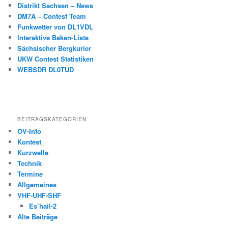
Distrikt Sachsen – News
DM7A – Contest Team
Funkwetter von DL1VDL
Interaktive Baken-Liste
Sächsischer Bergkurier
UKW Contest Statistiken
WEBSDR DL0TUD
BEITRAGSKATEGORIEN
OV-Info
Kontest
Kurzwelle
Technik
Termine
Allgemeines
VHF-UHF-SHF
Es’hail-2
Alte Beiträge