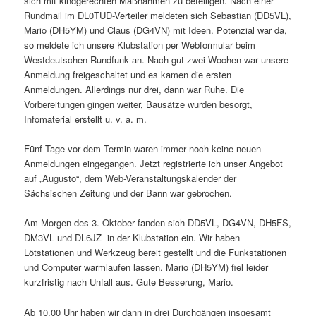
sich mit kindgerechten Maßnahmen zu beteiligen. Nach einer
Rundmail im DL0TUD-Verteiler meldeten sich Sebastian (DD5VL),
Mario (DH5YM) und Claus (DG4VN) mit Ideen. Potenzial war da,
so meldete ich unsere Klubstation per Webformular beim
Westdeutschen Rundfunk an. Nach gut zwei Wochen war unsere
Anmeldung freigeschaltet und es kamen die ersten
Anmeldungen. Allerdings nur drei, dann war Ruhe. Die
Vorbereitungen gingen weiter, Bausätze wurden besorgt,
Infomaterial erstellt u. v. a. m.
Fünf Tage vor dem Termin waren immer noch keine neuen
Anmeldungen eingegangen. Jetzt registrierte ich unser Angebot
auf „Augusto“, dem Web-Veranstaltungskalender der
Sächsischen Zeitung und der Bann war gebrochen.
Am Morgen des 3. Oktober fanden sich DD5VL, DG4VN, DH5FS,
DM3VL und DL6JZ in der Klubstation ein. Wir haben
Lötstationen und Werkzeug bereit gestellt und die Funkstationen
und Computer warmlaufen lassen. Mario (DH5YM) fiel leider
kurzfristig nach Unfall aus. Gute Besserung, Mario.
Ab 10.00 Uhr haben wir dann in drei Durchgängen insgesamt