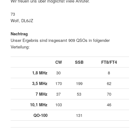
Wir freuen uns über möglichst viele Anrufer.
73
Wolf, DL6JZ
Nachtrag
Unser Ergebnis sind insgesamt 909 QSOs in folgender
Verteilung:
CW
SSB
FT8/FT4
1,8 MHz
30
8
3,5 MHz
170
199
62
7 MHz
37
53
70
10,1 MHz
103
46
QO-100
131