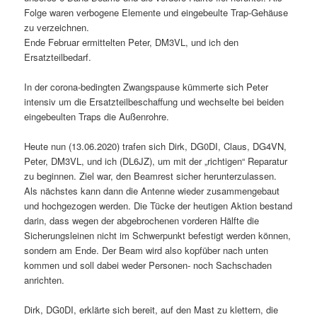
Folge waren verbogene Elemente und eingebeulte Trap-Gehäuse
zu verzeichnen.
Ende Februar ermittelten Peter, DM3VL, und ich den
Ersatzteilbedarf.
In der corona-bedingten Zwangspause kümmerte sich Peter
intensiv um die Ersatzteilbeschaffung und wechselte bei beiden
eingebeulten Traps die Außenrohre.
Heute nun (13.06.2020) trafen sich Dirk, DG0DI, Claus, DG4VN,
Peter, DM3VL, und ich (DL6JZ), um mit der „richtigen“ Reparatur
zu beginnen. Ziel war, den Beamrest sicher herunterzulassen.
Als nächstes kann dann die Antenne wieder zusammengebaut
und hochgezogen werden. Die Tücke der heutigen Aktion bestand
darin, dass wegen der abgebrochenen vorderen Hälfte die
Sicherungsleinen nicht im Schwerpunkt befestigt werden können,
sondern am Ende. Der Beam wird also kopfüber nach unten
kommen und soll dabei weder Personen- noch Sachschaden
anrichten.
Dirk, DG0DI, erklärte sich bereit, auf den Mast zu klettern, die