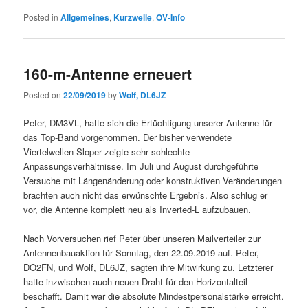
Posted in
Allgemeines
,
Kurzwelle
,
OV-Info
160-m-Antenne erneuert
Posted on
22/09/2019
by
Wolf, DL6JZ
Peter, DM3VL, hatte sich die Ertüchtigung unserer Antenne für
das Top-Band vorgenommen. Der bisher verwendete
Viertelwellen-Sloper zeigte sehr schlechte
Anpassungsverhältnisse. Im Juli und August durchgeführte
Versuche mit Längenänderung oder konstruktiven Veränderungen
brachten auch nicht das erwünschte Ergebnis. Also schlug er
vor, die Antenne komplett neu als Inverted-L aufzubauen.
Nach Vorversuchen rief Peter über unseren Mailverteiler zur
Antennenbauaktion für Sonntag, den 22.09.2019 auf. Peter,
DO2FN, und Wolf, DL6JZ, sagten ihre Mitwirkung zu. Letzterer
hatte inzwischen auch neuen Draht für den Horizontalteil
beschafft. Damit war die absolute Mindestpersonalstärke erreicht.