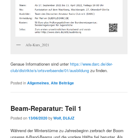
Afu-Kurs_2021
Genaue Informationen sind unter
https://www.darc.de/der-
club/distrikte/s/ortsverbaende/01/ausbildung
zu finden.
Posted in
Allgemeines
,
Alte Beiträge
Beam-Reparatur: Teil 1
Posted on
13/06/2020
by
Wolf, DL6JZ
Während der Winterstürme zu Jahresbeginn zerbrach der Boom
unseres 6-Band-Beams und die vordere Hälfte fiel herunter. Als