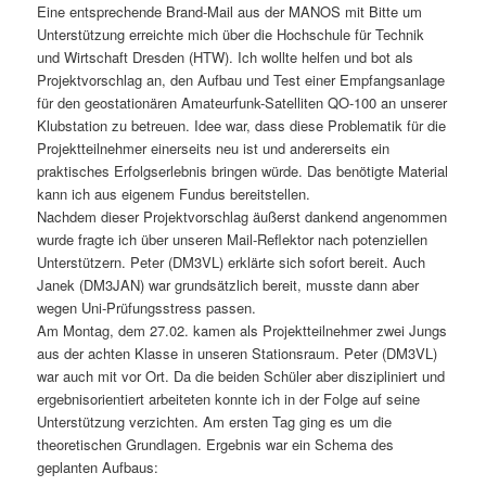
Eine entsprechende Brand-Mail aus der MANOS mit Bitte um
Unterstützung erreichte mich über die Hochschule für Technik
und Wirtschaft Dresden (HTW). Ich wollte helfen und bot als
Projektvorschlag an, den Aufbau und Test einer Empfangsanlage
für den geostationären Amateurfunk-Satelliten QO-100 an unserer
Klubstation zu betreuen. Idee war, dass diese Problematik für die
Projektteilnehmer einerseits neu ist und andererseits ein
praktisches Erfolgserlebnis bringen würde. Das benötigte Material
kann ich aus eigenem Fundus bereitstellen.
Nachdem dieser Projektvorschlag äußerst dankend angenommen
wurde fragte ich über unseren Mail-Reflektor nach potenziellen
Unterstützern. Peter (DM3VL) erklärte sich sofort bereit. Auch
Janek (DM3JAN) war grundsätzlich bereit, musste dann aber
wegen Uni-Prüfungsstress passen.
Am Montag, dem 27.02. kamen als Projektteilnehmer zwei Jungs
aus der achten Klasse in unseren Stationsraum. Peter (DM3VL)
war auch mit vor Ort. Da die beiden Schüler aber diszipliniert und
ergebnisorientiert arbeiteten konnte ich in der Folge auf seine
Unterstützung verzichten. Am ersten Tag ging es um die
theoretischen Grundlagen. Ergebnis war ein Schema des
geplanten Aufbaus: