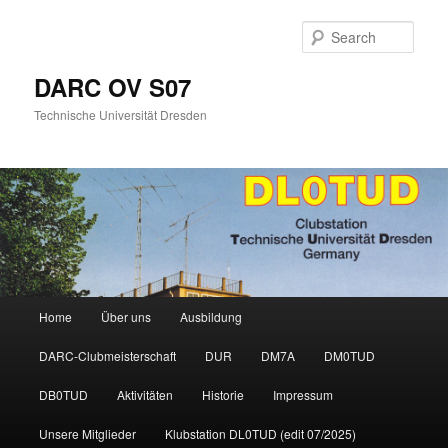
Skip
Skip
to
to
Sear
primary
secondary
content
content
DARC OV S07
Technische Universität Dresden
Main
Home
Über uns
Ausbildung
menu
DARC-Clubmeisterschaft
DUR
DM7A
DM0TUD
DB0TUD
Aktivitäten
Historie
Impressum
Unsere Mitglieder
Klubstation DL0TUD (edit 07/2025)