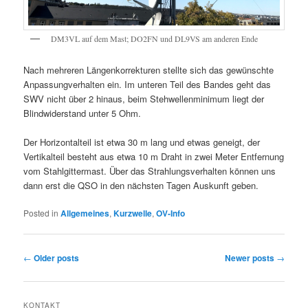
DM3VL auf dem Mast; DO2FN und DL9VS am anderen Ende
Nach mehreren Längenkorrekturen stellte sich das gewünschte
Anpassungverhalten ein. Im unteren Teil des Bandes geht das
SWV nicht über 2 hinaus, beim Stehwellenminimum liegt der
Blindwiderstand unter 5 Ohm.
Der Horizontalteil ist etwa 30 m lang und etwas geneigt, der
Vertikalteil besteht aus etwa 10 m Draht in zwei Meter Entfernung
vom Stahlgittermast. Über das Strahlungsverhalten können uns
dann erst die QSO in den nächsten Tagen Auskunft geben.
Posted in
Allgemeines
,
Kurzwelle
,
OV-Info
Post
←
Older posts
Newer posts
→
navigation
KONTAKT