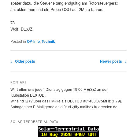
später dazu, die Steuerleitung endgültig am Rotorsteuergerät
anzuklemmen und ein Probe-QSO auf 2M zu fahren.
73
Wolf, DL6JZ
Posted in
OV-Info
,
Technik
Post
←
Older posts
Newer posts
→
navigation
KONTAKT
Wir treffen uns jeden Dienstag gegen 19.00 ME(S)Z an der
Klubstation DL0TUD.
Wir sind QRV über das FM-Relais DB0TUD auf 438.875MHz (R79).
Anfragen per E-Mail gerne an dl0tud <ät> mailbox.tu-dresden.de.
SOLAR-TERRESTRIAL DATA