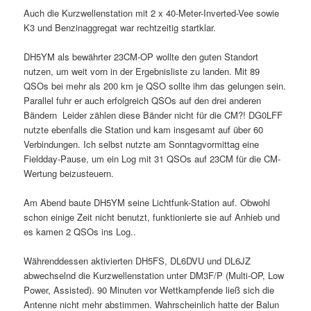
Auch die Kurzwellenstation mit 2 x 40-Meter-Inverted-Vee sowie
K3 und Benzinaggregat war rechtzeitig startklar.
DH5YM als bewährter 23CM-OP wollte den guten Standort
nutzen, um weit vorn in der Ergebnisliste zu landen. Mit 89
QSOs bei mehr als 200 km je QSO sollte ihm das gelungen sein.
Parallel fuhr er auch erfolgreich QSOs auf den drei anderen
Bändern Leider zählen diese Bänder nicht für die CM?! DG0LFF
nutzte ebenfalls die Station und kam insgesamt auf über 60
Verbindungen. Ich selbst nutzte am Sonntagvormittag eine
Fieldday-Pause, um ein Log mit 31 QSOs auf 23CM für die CM-
Wertung beizusteuern.
Am Abend baute DH5YM seine Lichtfunk-Station auf. Obwohl
schon einige Zeit nicht benutzt, funktionierte sie auf Anhieb und
es kamen 2 QSOs ins Log..
Währenddessen aktivierten DH5FS, DL6DVU und DL6JZ
abwechselnd die Kurzwellenstation unter DM3F/P (Multi-OP, Low
Power, Assisted). 90 Minuten vor Wettkampfende ließ sich die
Antenne nicht mehr abstimmen. Wahrscheinlich hatte der Balun