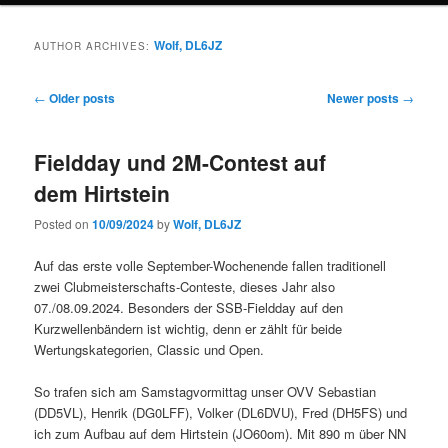
Wolf, DL6JZ
AUTHOR ARCHIVES:
Post
←
Older posts
Newer posts
→
navigation
Fieldday und 2M-Contest auf
dem Hirtstein
Posted on
10/09/2024
by
Wolf, DL6JZ
Auf das erste volle September-Wochenende fallen traditionell
zwei Clubmeisterschafts-Conteste, dieses Jahr also
07./08.09.2024. Besonders der SSB-Fieldday auf den
Kurzwellenbändern ist wichtig, denn er zählt für beide
Wertungskategorien, Classic und Open.
So trafen sich am Samstagvormittag unser OVV Sebastian
(DD5VL), Henrik (DG0LFF), Volker (DL6DVU), Fred (DH5FS) und
ich zum Aufbau auf dem Hirtstein (JO60om). Mit 890 m über NN