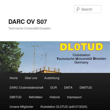
Skip
Skip
to
to
Sear
primary
secondary
content
content
DARC OV S07
Technische Universität Dresden
Main
Home
Über uns
Ausbildung
menu
DARC-Clubmeisterschaft
DUR
DM7A
DM0TUD
DB0TUD
Aktivitäten
Historie
Impressum
Unsere Mitglieder
Klubstation DL0TUD (edit 07/2025)