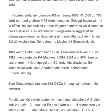
15M.
Im Contestanhänger dann ein K3 mit Juma-1000 PA (600 … 700
Watt out) und großem MFJ-Antennentuner. Geloggt haben wir mit
WinTest. Im Unerschied zu den Vorjahren starteten wir diesmal in
der HP-Klasse. Das ursprünglich vorgesehene Aggregat hat
Vergaserprobleme, so dass wir gleich zum Start auf den Honda
EU-20 wechselten, Der schnurrte klaglos 24 Stunden durch.
10M war gut offen, auch nach USA. Problematisch war für uns
15M, hier zeigte die PA Macken. 160M, 80M und 40M ärgerten
uns enorm mit Grundpegel um S9, trotz Abschwächer. So
konnten wir wohl viele Anrufer nicht hören, schade und
Entschuldigung.
Zum Contestende standen 888 QSOs im Log, wir hatten mehr
erwartet.
Parallel zur Kurzwelle bauten wir noch eine einfache 2M-Station
auf: 2 x 8ele, IC-9700 und PA (700 Watt out).. Hier machten vor
allem DG0LFF unter DM7A Betrieb, und daneben DL6DVU,